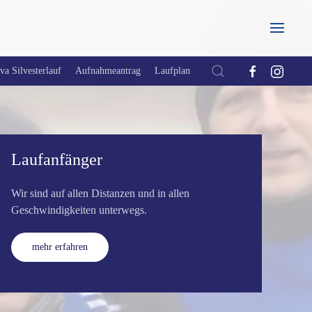
a Silvesterlauf
Aufnahmeantrag
Laufplan
Laufanfänger
Lo
Wir sind auf allen Distanzen und in allen
Uns
Geschwindigkeiten unterwegs.
hie
mehr erfahren