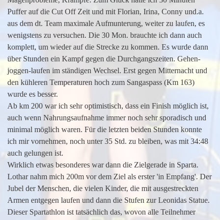
Puffer auf die Cut Off Zeit und mit Florian, Irina, Conny und.a.
aus dem dt. Team maximale Aufmunterung, weiter zu laufen, es
wenigstens zu versuchen. Die 30 Mon. brauchte ich dann auch
komplett, um wieder auf die Strecke zu kommen. Es wurde dann
über Stunden ein Kampf gegen die Durchgangszeiten. Gehen-
joggen-laufen im ständigen Wechsel. Erst gegen Mitternacht und
den kühleren Temperaturen hoch zum Sangaspass (Km 163)
wurde es besser.
Ab km 200 war ich sehr optimistisch, dass ein Finish möglich ist,
auch wenn Nahrungsaufnahme immer noch sehr sporadisch und
minimal möglich waren. Für die letzten beiden Stunden konnte
ich mir vornehmen, noch unter 35 Std. zu bleiben, was mit 34:48
auch gelungen ist.
Wirklich etwas besonderes war dann die Zielgerade in Sparta.
Lothar nahm mich 200m vor dem Ziel als erster 'in Empfang'. Der
Jubel der Menschen, die vielen Kinder, die mit ausgestreckten
Armen entgegen laufen und dann die Stufen zur Leonidas Statue.
Dieser Spartathlon ist tatsächlich das, wovon alle Teilnehmer