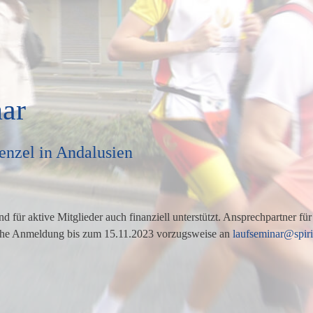
nar
enzel in Andalusien
 für aktive Mitglieder auch finanziell unterstützt. Ansprechpartner für 
iche Anmeldung bis zum 15.11.2023 vorzugsweise an
laufseminar@spiri