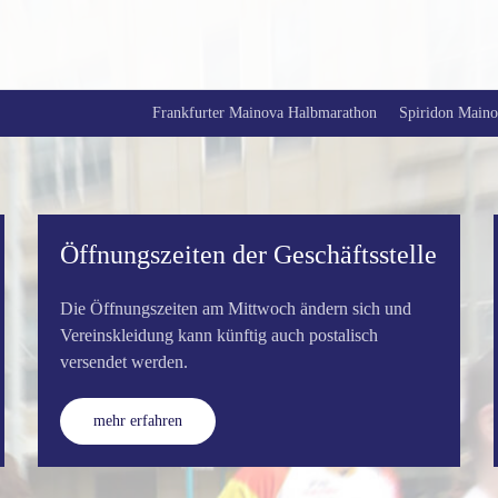
Frankfurter Mainova Halbmarathon
Spiridon Mainov
Longruns und Fastruns
Unsere wöchentlichen Longrun-Angebote findet Ihr
hier
mehr erfahren