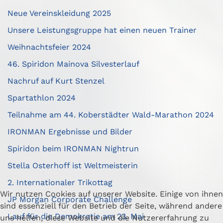
Neue Vereinskleidung 2025
Unsere Leistungsgruppe hat einen neuen Trainer
Weihnachtsfeier 2024
46. Spiridon Mainova Silvesterlauf
Nachruf auf Kurt Stenzel
Spartathlon 2024
Teilnahme am 44. Koberstädter Wald-Marathon 2024
IRONMAN Ergebnisse und Bilder
Spiridon beim IRONMAN Nightrun
Stella Osterhoff ist Weltmeisterin
2. Internationaler Trikottag
Wir nutzen Cookies auf unserer Website. Einige von ihnen
JP Morgan Corporate Challenge
sind essenziell für den Betrieb der Seite, während andere
Lauf für die Demokratie am 23. Mai
uns helfen, diese Website und die Nutzererfahrung zu