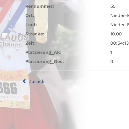
Kennummer:
55
Ort:
Nieder-
Lauf:
Nieder-E
Strecke:
10.00
Zeit:
00:54:13
Platzierung_AK:
1
Platzierung_Ges:
0
Zurück