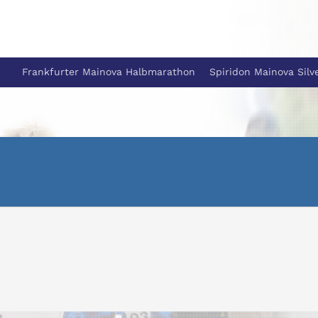
Frankfurter Mainova Halbmarathon
Spiridon Mainova Silv