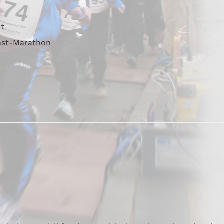
rt
hst-Marathon