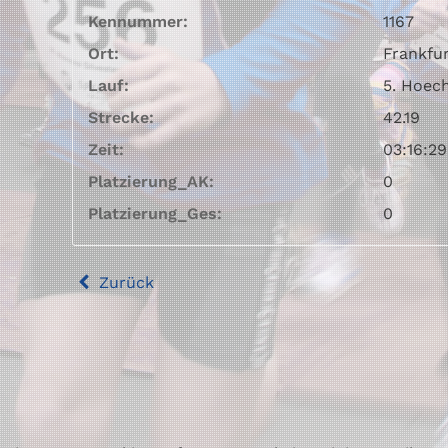
Kennummer:
1167
Ort:
Frankfu
Lauf:
5. Hoec
Strecke:
42.19
Zeit:
03:16:29
Platzierung_AK:
0
Platzierung_Ges:
0
Zurück