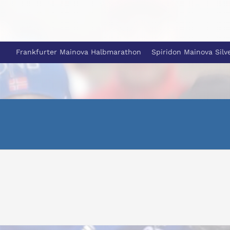
Frankfurter Mainova Halbmarathon
Spiridon Mainova Silv