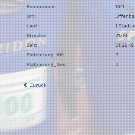
Kennummer:
1371
Ort:
Offenba
Lauf:
1.Stadtl
Strecke:
21.09
Zeit:
01:29:19
Platzierung_AK:
0
Platzierung_Ges:
0
Zurück