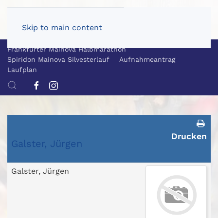
Skip to main content
Frankfurter Mainova Halbmarathon
Spiridon Mainova Silvesterlauf
Aufnahmeantrag
Laufplan
Drucken
Galster, Jürgen
Galster, Jürgen