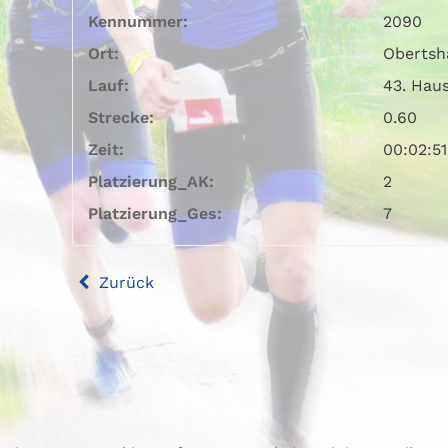
Kennummer:
2090
Ort:
Obertsh
Lauf:
43. Hau
Strecke:
0.60
Zeit:
00:02:51
Platzierung_AK:
2
Platzierung_Ges:
7
Zurück