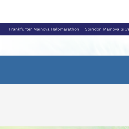
Frankfurter Mainova Halbmarathon
Spiridon Mainova Silv