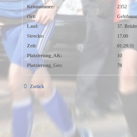
Kennummer:
2352
Ort:
Gelnhaus
Lauf:
37. Brüde
Strecke:
17.00
Zeit:
01:29:31
Platzierung_AK:
10
Platzierung_Ges:
78
Zurück