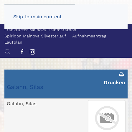
Skip to main content
Frankfurter Mainova Halbmarathon
Spiridon Mainova Silvesterlauf
Aufnahmeantrag
Laufplan
Drucken
Galahn, Silas
Galahn, Silas