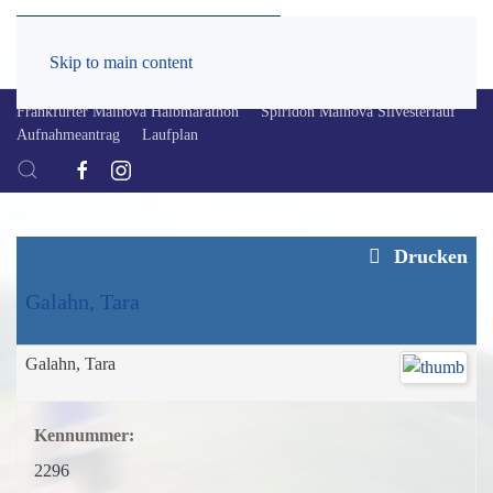
Skip to main content
Frankfurter Mainova Halbmarathon
Spiridon Mainova Silvesterlauf
Aufnahmeantrag
Laufplan
Drucken
Galahn, Tara
Galahn, Tara
Kennummer:
2296