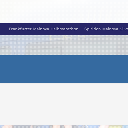
Frankfurter Mainova Halbmarathon
Spiridon Mainova Silv