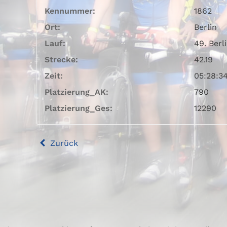
Kennummer:
1862
Ort:
Berlin
Lauf:
49. Berl
Strecke:
42.19
Zeit:
05:28:3
Platzierung_AK:
790
Platzierung_Ges:
12290
Zurück