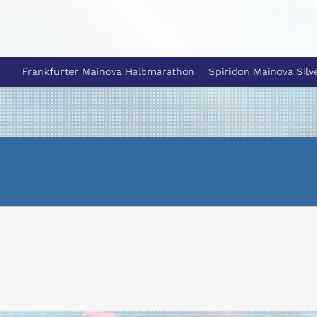
Frankfurter Mainova Halbmarathon
Spiridon Mainova Silv