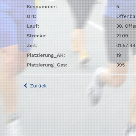
Kennummer:
5
Ort:
Offenba
Lauf:
30. Off
Strecke:
21.09
Zeit:
01:57:44
Platzierung_AK:
19
Platzierung_Ges:
395
Zurück