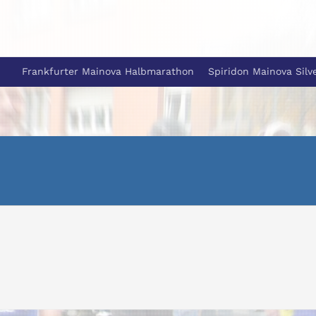
Frankfurter Mainova Halbmarathon
Spiridon Mainova Silv