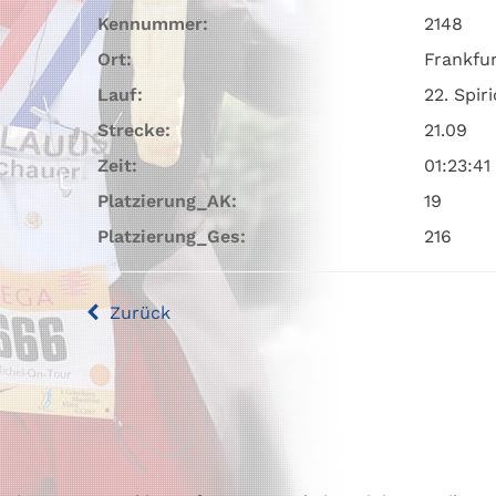
Kennummer:
2148
Ort:
Frankfu
Lauf:
22. Spi
Strecke:
21.09
Zeit:
01:23:41
Platzierung_AK:
19
Platzierung_Ges:
216
Zurück