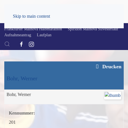
Skip to main content
Frankfurter Mainova Halbmarathon
Spiridon Mainova Silvesterlauf
Aufnahmeantrag
Laufplan
Drucken
Bohr, Werner
Bohr, Werner
Kennummer:
201