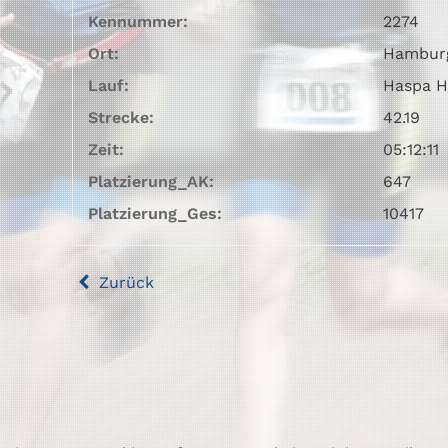
Kennummer:
2274
Ort:
Hambur
Lauf:
Haspa H
Strecke:
42.19
Zeit:
05:12:11
Platzierung_AK:
647
Platzierung_Ges:
10417
Zurück