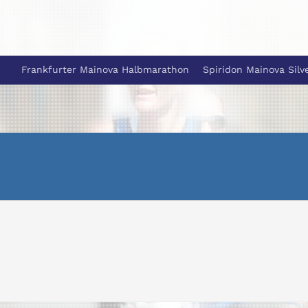
Frankfurter Mainova Halbmarathon
Spiridon Mainova Silv