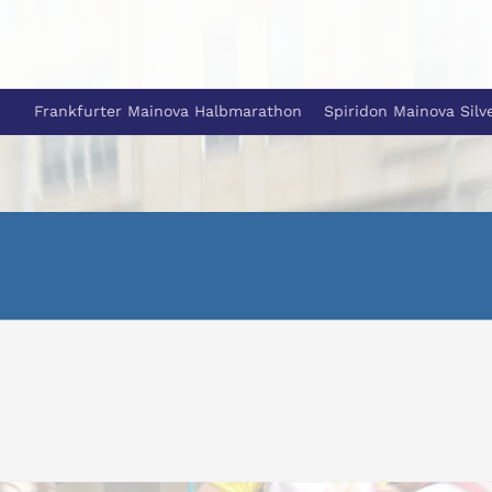
Frankfurter Mainova Halbmarathon
Spiridon Mainova Silv