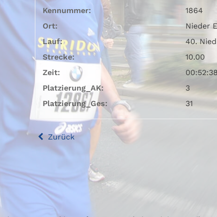
Kennummer:
1864
Ort:
Nieder 
Lauf:
40. Nied
Strecke:
10.00
Zeit:
00:52:3
Platzierung_AK:
3
Platzierung_Ges:
31
Zurück