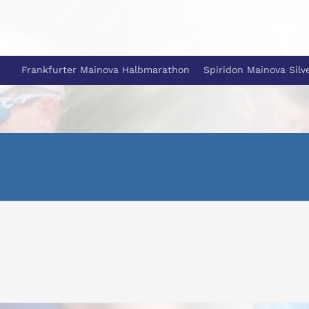
Frankfurter Mainova Halbmarathon
Spiridon Mainova Silv