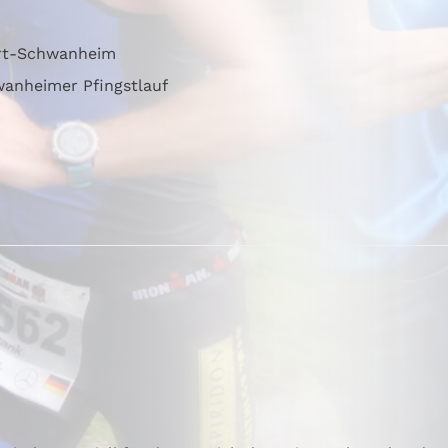
rt-Schwanheim
wanheimer Pfingstlauf