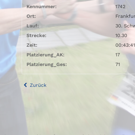
Kennummer:
1742
Ort:
Frankfu
Lauf:
30. Sch
Strecke:
10.30
Zeit:
00:43:41
Platzierung_AK:
17
Platzierung_Ges:
71
Zurück