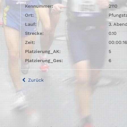
Kennummer:
2110
Ort:
Pfungst
Lauf:
3. Aben
Strecke:
0.10
Zeit:
00:00:1
Platzierung_AK:
5
Platzierung_Ges:
6
Zurück