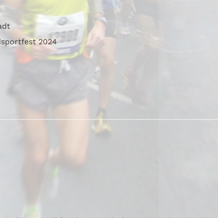
adt
dsportfest 2024
6