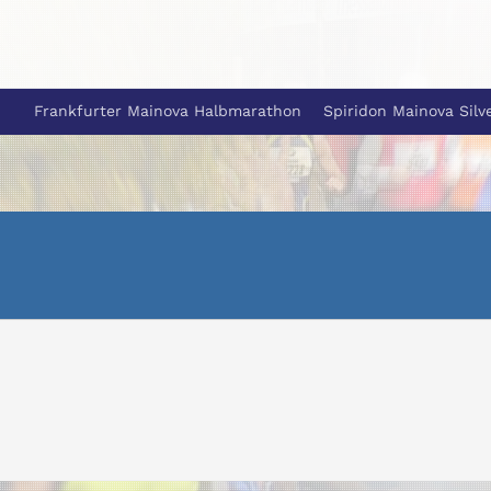
Frankfurter Mainova Halbmarathon
Spiridon Mainova Silv