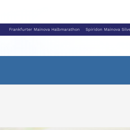
Frankfurter Mainova Halbmarathon
Spiridon Mainova Silv