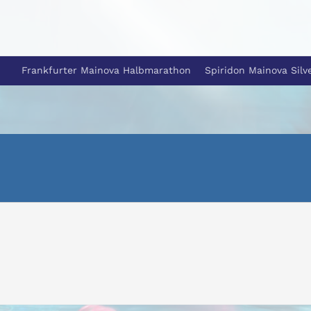
Frankfurter Mainova Halbmarathon
Spiridon Mainova Silv