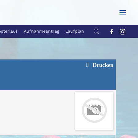
esterlauf
Aufnahmeantrag
Laufplan
Drucken