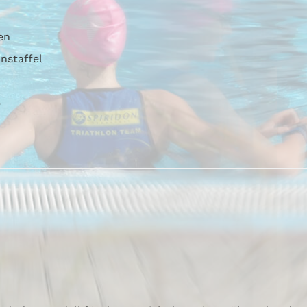
en
nstaffel
3