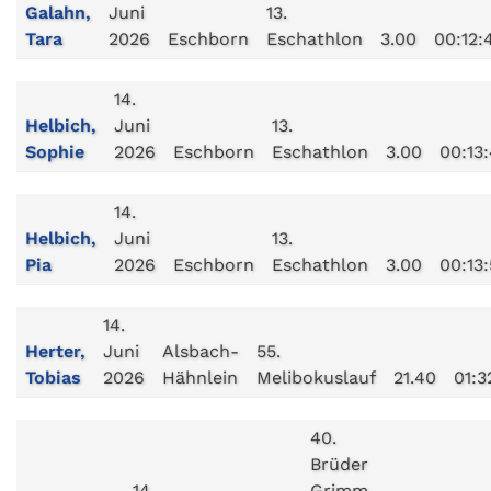
Galahn,
Juni
13.
Tara
2026
Eschborn
Eschathlon
3.00
00:12:
14.
Helbich,
Juni
13.
Sophie
2026
Eschborn
Eschathlon
3.00
00:13
14.
Helbich,
Juni
13.
Pia
2026
Eschborn
Eschathlon
3.00
00:13
14.
Herter,
Juni
Alsbach-
55.
Tobias
2026
Hähnlein
Melibokuslauf
21.40
01:3
40.
Brüder
14.
Grimm