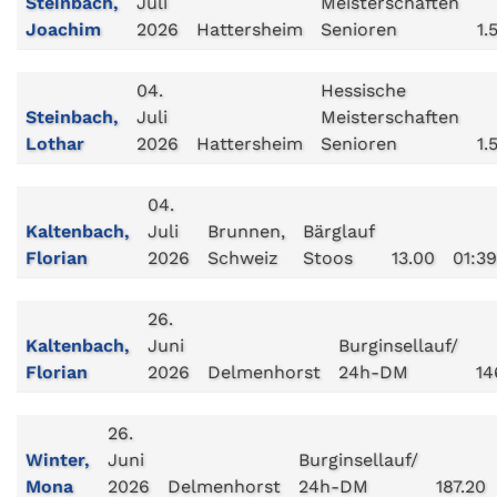
Steinbach,
Juli
Meisterschaften
Joachim
2026
Hattersheim
Senioren
1.
04.
Hessische
Steinbach,
Juli
Meisterschaften
Lothar
2026
Hattersheim
Senioren
1.
04.
Kaltenbach,
Juli
Brunnen,
Bärglauf
Florian
2026
Schweiz
Stoos
13.00
01:39
26.
Kaltenbach,
Juni
Burginsellauf/
Florian
2026
Delmenhorst
24h-DM
14
26.
Winter,
Juni
Burginsellauf/
Mona
2026
Delmenhorst
24h-DM
187.20