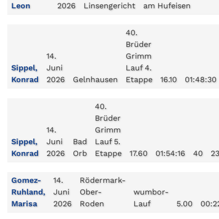
Leon
2026
Linsengericht
am Hufeisen
40.
Brüder
14.
Grimm
Sippel,
Juni
Lauf 4.
Konrad
2026
Gelnhausen
Etappe
16.10
01:48:30
40.
Brüder
14.
Grimm
Sippel,
Juni
Bad
Lauf 5.
Konrad
2026
Orb
Etappe
17.60
01:54:16
40
2
Gomez-
14.
Rödermark-
Ruhland,
Juni
Ober-
wumbor-
Marisa
2026
Roden
Lauf
5.00
00:2