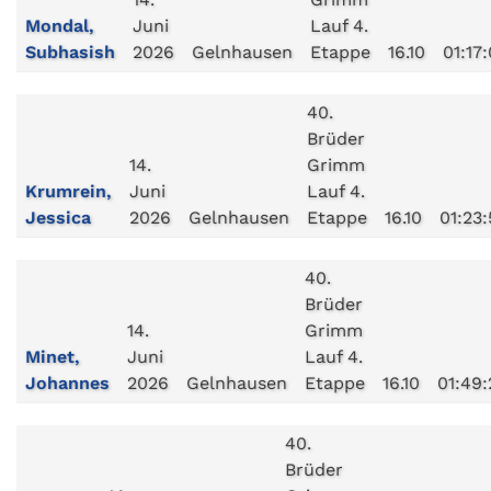
Mondal,
Juni
Lauf 4.
Subhasish
2026
Gelnhausen
Etappe
16.10
01:17
40.
Brüder
14.
Grimm
Krumrein,
Juni
Lauf 4.
Jessica
2026
Gelnhausen
Etappe
16.10
01:23
40.
Brüder
14.
Grimm
Minet,
Juni
Lauf 4.
Johannes
2026
Gelnhausen
Etappe
16.10
01:49:
40.
Brüder