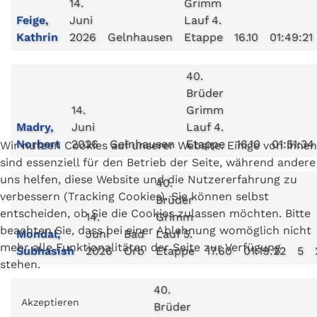
14.
Grimm
Feige,
Juni
Lauf 4.
Kathrin
2026
Gelnhausen
Etappe
16.10
01:49:21
40.
Brüder
14.
Grimm
Madry,
Juni
Lauf 4.
Norbert
2026
Gelnhausen
Etappe
16.10
01:51:34
Wir nutzen Cookies auf unserer Website. Einige von ihnen
sind essenziell für den Betrieb der Seite, während andere
uns helfen, diese Website und die Nutzererfahrung zu
40.
verbessern (Tracking Cookies). Sie können selbst
Brüder
entscheiden, ob Sie die Cookies zulassen möchten. Bitte
14.
Grimm
beachten Sie, dass bei einer Ablehnung womöglich nicht
Mondal,
Juni
Bad
Lauf 5.
mehr alle Funktionalitäten der Seite zur Verfügung
Subhasish
2026
Orb
Etappe
17.60
01:19:22
5
stehen.
40.
Akzeptieren
Brüder