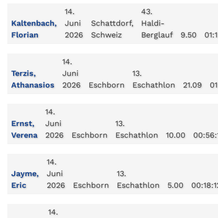
14.
43.
Kaltenbach,
Juni
Schattdorf,
Haldi-
Florian
2026
Schweiz
Berglauf
9.50
01:
14.
Terzis,
Juni
13.
Athanasios
2026
Eschborn
Eschathlon
21.09
01
14.
Ernst,
Juni
13.
Verena
2026
Eschborn
Eschathlon
10.00
00:56:
14.
Jayme,
Juni
13.
Eric
2026
Eschborn
Eschathlon
5.00
00:18:1
14.