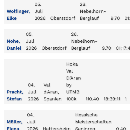
05.
26.
Wolfinger,
Juli
Nebelhorn-
Elke
2026
Oberstdorf
Berglauf
9.70
01
05.
26.
Nohe,
Juli
Nebelhorn-
Daniel
2026
Oberstdorf
Berglauf
9.70
01:17:
Hoka
Val
D'Aran
04.
Val
by
Pracht,
Juli
d'Aran,
UTMB
Stefan
2026
Spanien
100k
110.40
18:39:11
1
04.
Hessische
Möller,
Juli
Meisterschaften
Elena
2026
Hattersheim
Senioren
0.40