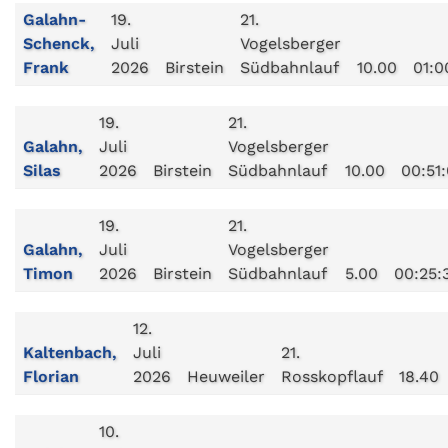
Galahn-
19.
21.
Schenck,
Juli
Vogelsberger
Frank
2026
Birstein
Südbahnlauf
10.00
01:0
19.
21.
Galahn,
Juli
Vogelsberger
Silas
2026
Birstein
Südbahnlauf
10.00
00:51
19.
21.
Galahn,
Juli
Vogelsberger
Timon
2026
Birstein
Südbahnlauf
5.00
00:25:
12.
Kaltenbach,
Juli
21.
Florian
2026
Heuweiler
Rosskopflauf
18.40
10.