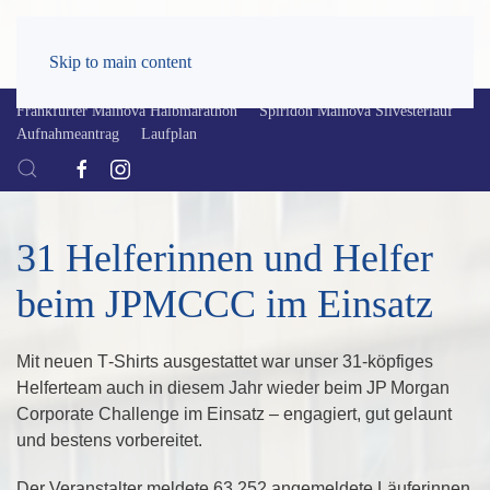
Skip to main content
Frankfurter Mainova Halbmarathon
Spiridon Mainova Silvesterlauf
Aufnahmeantrag
Laufplan
31 Helferinnen und Helfer
beim JPMCCC im Einsatz
Mit neuen T‑Shirts ausgestattet war unser 31‑köpfiges
Helferteam auch in diesem Jahr wieder beim JP Morgan
Corporate Challenge im Einsatz – engagiert, gut gelaunt
und bestens vorbereitet.
Der Veranstalter meldete
63.252 angemeldete Läuferinnen