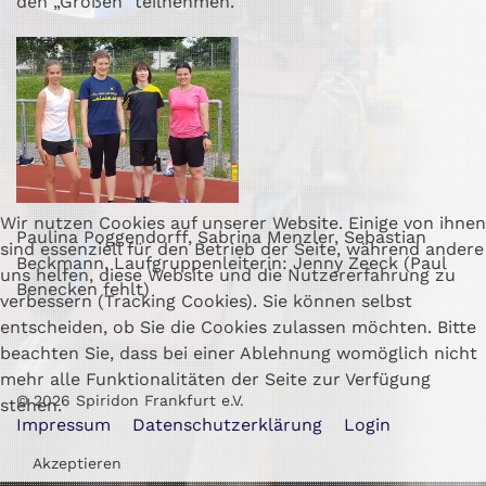
den „Großen“ teilnehmen.
Wir nutzen Cookies auf unserer Website. Einige von ihnen
Paulina Poggendorff, Sabrina Menzler, Sebastian
sind essenziell für den Betrieb der Seite, während andere
Beckmann, Laufgruppenleiterin: Jenny Zeeck (Paul
uns helfen, diese Website und die Nutzererfahrung zu
Benecken fehlt)
verbessern (Tracking Cookies). Sie können selbst
entscheiden, ob Sie die Cookies zulassen möchten. Bitte
beachten Sie, dass bei einer Ablehnung womöglich nicht
mehr alle Funktionalitäten der Seite zur Verfügung
©
2026
Spiridon Frankfurt e.V.
stehen.
Impressum
Datenschutzerklärung
Login
Akzeptieren